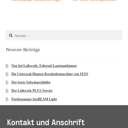
Beitragsnavigation
Beitrag:
Beitrag:
Suchen
nach:
Neueste Beiträge
Neu bei Leihwerk: Fahrrad-Lastenanhänger
Die Universal-Magnet-Kernbohrmaschine von FEIN
Der beste Schwingschleifer
Der Leihwerk PLUS Service
Förderpumpe InoBEAM Light
Kontakt und Anschrift