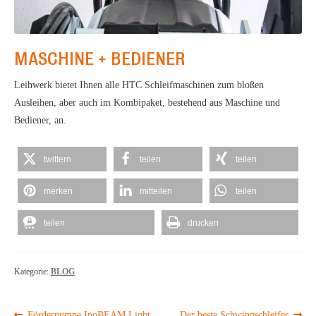
MASCHINE + BEDIENER
Leihwerk bietet Ihnen alle HTC Schleifmaschinen zum bloßen
Ausleihen, aber auch im Kombipaket, bestehend aus Maschine und
Bediener, an.
twittern
teilen
teilen
merken
mitteilen
teilen
teilen
drucken
Kategorie:
BLOG
Vorheriger
Nächster
Förderpumpe InoBEAM Light
Der beste Schwingschleifer